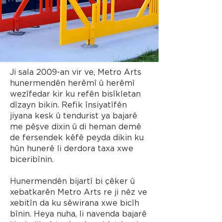
Ji sala 2009-an vir ve, Metro Arts
hunermendên herêmî û herêmî
wezîfedar kir ku refên bisîkletan
dîzayn bikin. Refik însiyatîfên
jiyana kesk û tendurist ya bajarê
me pêşve dixin û di heman demê
de fersendek kêfê peyda dikin ku
hûn hunerê li derdora taxa xwe
biceribînin.
Hunermendên bijartî bi çêker û
xebatkarên Metro Arts re ji nêz ve
xebitîn da ku sêwirana xwe bicîh
bînin. Heya nuha, li navenda bajarê