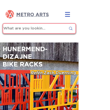
METRO ARTS
HUNERMEND-
DIZAJNE
BIKE RACKS
Refên,
Zach Duensing