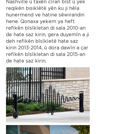
Nashville û taxên cîran bîst û yek
reqikên bisiklêtê yên ku ji hêla
hunermend ve hatine sêwirandin
hene. Qonaxa yekem ya heft
refikên bîsîkletan di sala 2010-an
de hate saz kirin, gera duyemîn a ji
deh refikên bîsîkletê hate saz
kirin
2013-2014
, û dora dawîn a çar
refikên bîsîkletan di sala 2015-an
de hate saz kirin.